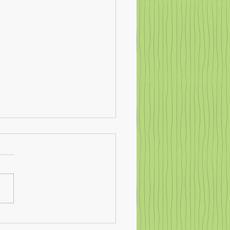
roper verzaubert Turnhalle
GMS Steißlingen