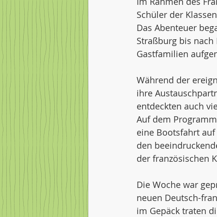
Im Rahmen des Fran
Schüler der Klassen
Das Abenteuer bega
Straßburg bis nach 
Gastfamilien aufg
Während der ereign
ihre Austauschpart
entdeckten auch vi
Auf dem Programm s
eine Bootsfahrt auf
den beeindruckenden
der französischen K
Die Woche war gepr
neuen Deutsch-fran
im Gepäck traten di