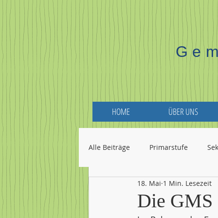
Gem
HOME
ÜBER UNS
Alle Beiträge
Primarstufe
Se
18. Mai
1 Min. Lesezeit
Die GMS S