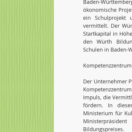
Baden-Württemberg, 
ökonomische Projekt
ein Schulprojekt
vermittelt. Der Wü
Startkapital in Höh
den Würth Bildung
Schulen in Baden-W
Kompetenzzentrum
Der Unternehmer Pro
Kompetenzzentrums
Impuls, die Vermit
fördern. In die
Ministerium für Ku
Ministerpräsiden
Bildungspreises.  