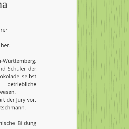
ma
rer 
her. 
-Württemberg, 
nd Schüler der 
kolade selbst 
etriebliche 
esen.   
t der Jury vor. 
etschmann.  
ische Bildung 