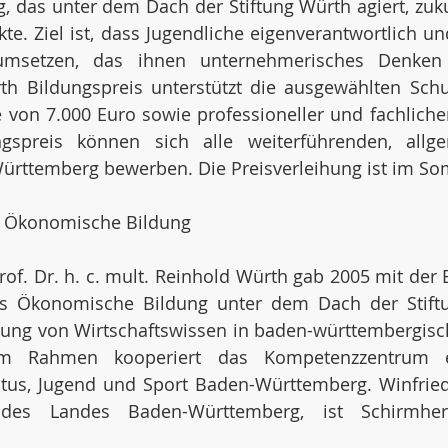
das unter dem Dach der Stiftung Würth agiert, zukun
e. Ziel ist, dass Jugendliche eigenverantwortlich und
 umsetzen, das ihnen unternehmerisches Denken
rth Bildungspreis unterstützt die ausgewählten Sch
e von 7.000 Euro sowie professioneller und fachlicher
spreis können sich alle weiterführenden, allge
ürttemberg bewerben. Die Preisverleihung ist im So
 Ökonomische Bildung 
f. Dr. h. c. mult. Reinhold Würth gab 2005 mit der E
 Ökonomische Bildung unter dem Dach der Stiftu
tlung von Wirtschaftswissen in baden-württembergisc
sem Rahmen kooperiert das Kompetenzzentrum 
ltus, Jugend und Sport Baden-Württemberg. Winfried
t des Landes Baden-Württemberg, ist Schirmhe