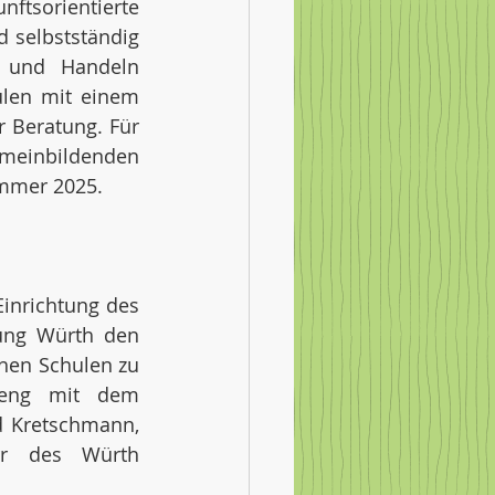
ftsorientierte 
 selbstständig 
 und Handeln 
ulen mit einem 
 Beratung. Für 
meinbildenden 
mmer 2025.  
inrichtung des 
ng Würth den 
hen Schulen zu 
eng mit dem 
 Kretschmann, 
rr des Würth 