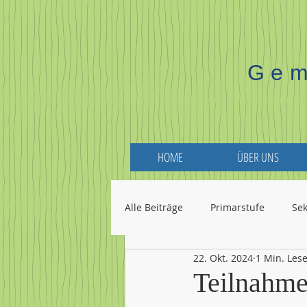
Gem
HOME
ÜBER UNS
Alle Beiträge
Primarstufe
Se
22. Okt. 2024
1 Min. Lese
Teilnahme