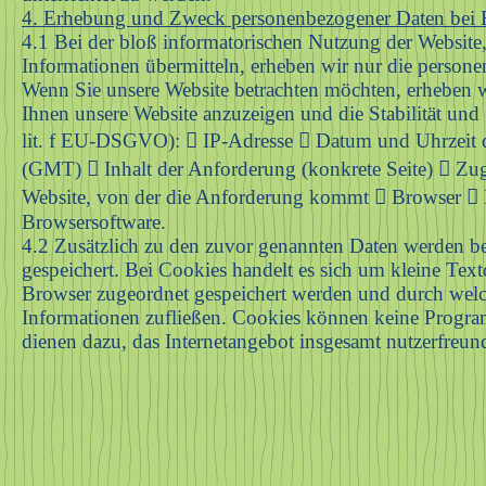
4. Erhebung und Zweck personenbezogener Daten bei B
4.1 Bei der bloß informatorischen Nutzung der Website, 
Informationen übermitteln, erheben wir nur die persone
Wenn Sie unsere Website betrachten möchten, erheben wi
Ihnen unsere Website anzuzeigen und die Stabilität und 
lit. f EU-DSGVO):  IP-Adresse  Datum und Uhrzeit 
(GMT)  Inhalt der Anforderung (konkrete Seite)  Zu
Website, von der die Anforderung kommt  Browser  B
Browsersoftware.
4.2 Zusätzlich zu den zuvor genannten Daten werden be
gespeichert. Bei Cookies handelt es sich um kleine Text
Browser zugeordnet gespeichert werden und durch welche
Informationen zufließen. Cookies können keine Progra
dienen dazu, das Internetangebot insgesamt nutzerfreun