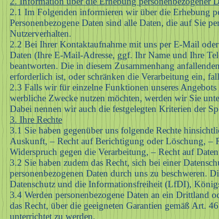
2. Information über die Erhebung personenbezogener D
2.1 Im Folgenden informieren wir über die Erhebung p
Personenbezogene Daten sind alle Daten, die auf Sie pe
Nutzerverhalten.
2.2 Bei Ihrer Kontaktaufnahme mit uns per E-Mail oder
Daten (Ihre E-Mail-Adresse, ggf. Ihr Name und Ihre Te
beantworten. Die in diesem Zusammenhang anfallenden
erforderlich ist, oder schränken die Verarbeitung ein, f
2.3 Falls wir für einzelne Funktionen unseres Angebots a
werbliche Zwecke nutzen möchten, werden wir Sie unten
Dabei nennen wir auch die festgelegten Kriterien der Sp
3. Ihre Rechte
3.1 Sie haben gegenüber uns folgende Rechte hinsichtl
Auskunft, – Recht auf Berichtigung oder Löschung, – R
Widerspruch gegen die Verarbeitung, – Recht auf Daten
3.2 Sie haben zudem das Recht, sich bei einer Datensch
personenbezogenen Daten durch uns zu beschweren. Die 
Datenschutz und die Informationsfreiheit (LfDI), Königs
3.4 Werden personenbezogene Daten an ein Drittland ode
das Recht, über die geeigneten Garantien gemäß Art
unterrichtet zu werden.