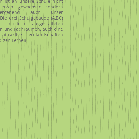
n ist an unsere Schule nicht
lerzahl gewachsen sondern
hergehend auch unser
Die drei Schulgebäude (A,B,C)
n modern ausgestatteten
n und Fachräumen, auch eine
ttraktive Lernlandschaften
digen Lernen.