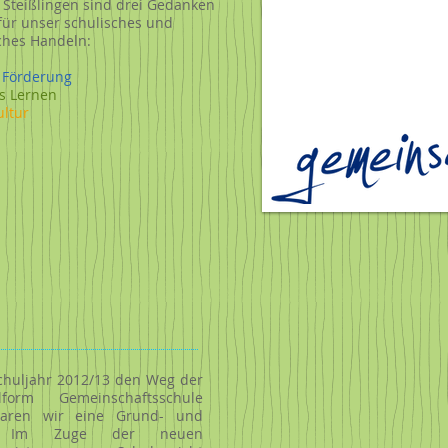
Steißlingen sind drei Gedanken
 für unser schulisches und
iches Handeln:
e Förderung
s Lernen
ltur​
chuljahr 2012/13 den Weg der
form Gemeinschaftsschule
 waren wir eine Grund- und
e. Im Zuge der neuen