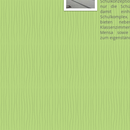
Schulkonzeptio
nur die Schü
damit ein
Schulkomplex. 
bieten nebe
Klassenzimmer
Mensa sowie a
zum eigenstän