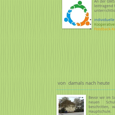
An der GMS 
leittragend
unterrichtl
individuell
Kooperative
Feedback-Ku
von damals nach heute
Bevor wir im S
neuen Schul
beschritten,
Hauptschul