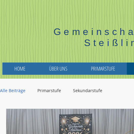
Gemeinscha
Steißl
HOME
ÜBER UNS
PRIMARSTUFE
Alle Beiträge
Primarstufe
Sekundarstufe