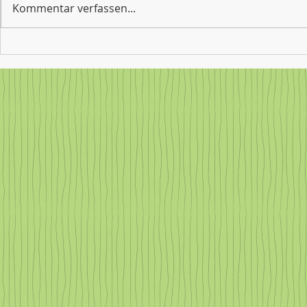
Kommentar verfassen...
tätig oder wo
aus der Arbe
und Jugendli
Gemeinschaftsschule Steißlingen
Dann freuen 
verabschiedet ihre
sich an unse
Abschlussklassen: Ein Abend
voller Erinnerungen,
Dankbarkeit und Aufbruch