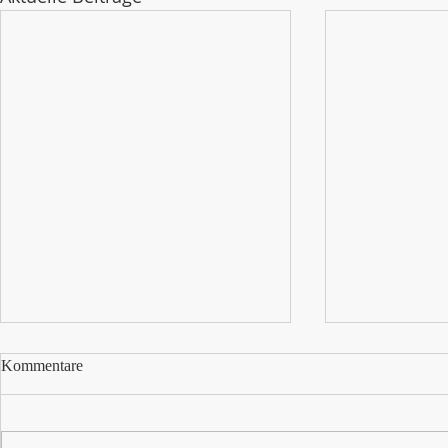
Werden Sie J
Kommentare
oder Jugendbe
Schule
Sie haben e
Hobby, sind 