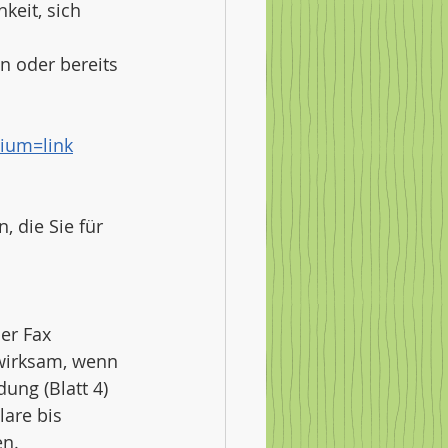
keit, sich 
n oder bereits 
ium=link
, die Sie für 
er Fax 
 wirksam, wenn 
ung (Blatt 4) 
lare bis 
n. 