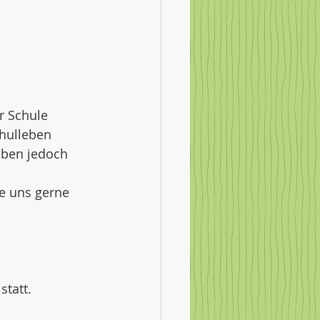
r Schule 
chulleben 
aben jedoch 
e uns gerne 
 statt. 