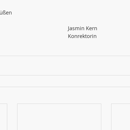
rüßen 
Alexander Bitter							Jasmin Kern 
Rektor									Konrektorin 