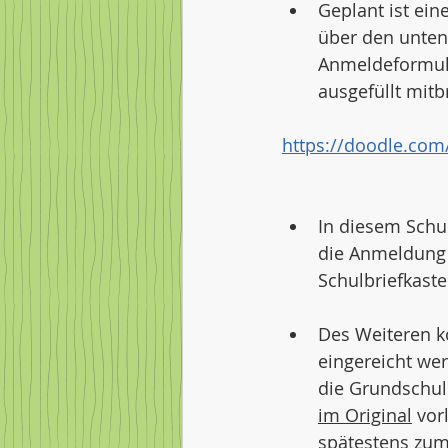
Geplant ist ein
über den unten 
Anmeldeformula
ausgefüllt mitb
https://doodle.co
In diesem Schul
die Anmeldung 
Schulbriefkaste
Des Weiteren k
eingereicht we
die Grundschule
im Original
 vor
spätestens zum