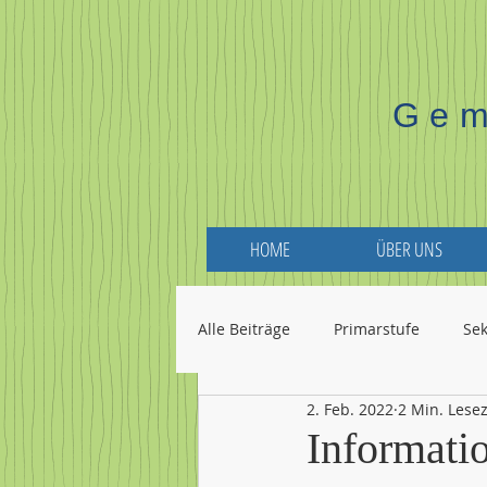
Gem
HOME
ÜBER UNS
Alle Beiträge
Primarstufe
Se
2. Feb. 2022
2 Min. Lesez
Informati