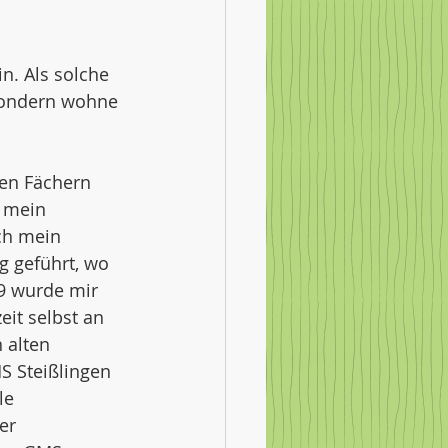
n. Als solche 
 sondern wohne 
en Fächern 
 mein 
ch mein 
 geführt, wo 
9 wurde mir 
it selbst an 
 alten 
S Steißlingen 
le 
er 