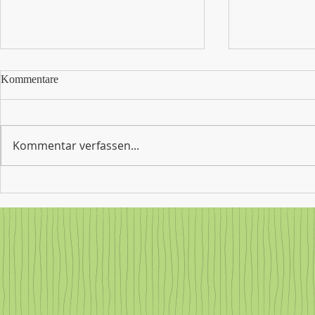
Werden Sie J
Kommentare
oder Jugendbe
Schule
Sie haben e
Hobby, sind 
Kommentar verfassen...
tätig oder wo
aus der Arbe
und Jugendli
Gemeinschaftsschule Steißlingen
Dann freuen 
verabschiedet ihre
sich an unse
Abschlussklassen: Ein Abend
voller Erinnerungen,
Dankbarkeit und Aufbruch