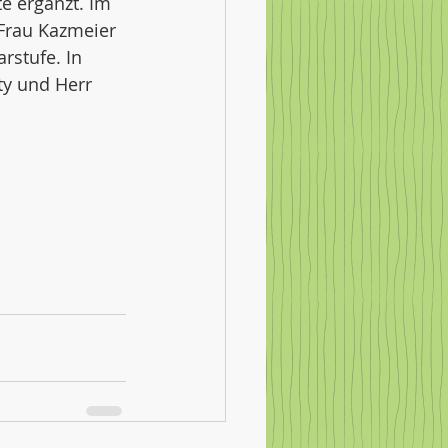
e ergänzt. Im 
 Frau Kazmeier 
rstufe. In 
ty und Herr 