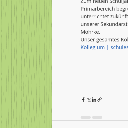
Zum neuen Schuljahr
Primarbereich begrü
unterrichtet zukünf
unserer Sekundarstu
Möhrke. 
Unser gesamtes Koll
Kollegium | schules