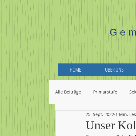
Gem
HOME
ÜBER UNS
Alle Beiträge
Primarstufe
Se
25. Sept. 2022
1 Min. Les
Unser Kol