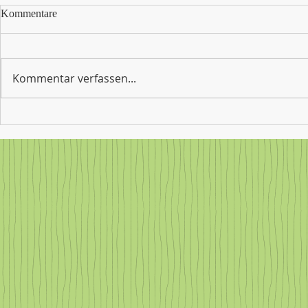
Werden Sie J
Kommentare
oder Jugendbe
Schule
Sie haben e
Hobby, sind 
Kommentar verfassen...
tätig oder wo
aus der Arbe
und Jugendli
Gemeinschaftsschule Steißlingen
Dann freuen 
verabschiedet ihre
sich an unse
Abschlussklassen: Ein Abend
voller Erinnerungen,
Dankbarkeit und Aufbruch