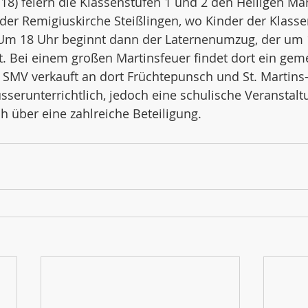
18) feiern die Klassenstufen 1 und 2 den Heiligen Mart
 der Remigiuskirche Steißlingen, wo Kinder der Klasse
 Um 18 Uhr beginnt dann der Laternenumzug, der um 
. Bei einem großen Martinsfeuer findet dort ein gem
e SMV verkauft an dort Früchtepunsch und St. Martins
usserunterrichtlich, jedoch eine schulische Veranstal
ch über eine zahlreiche Beteiligung.