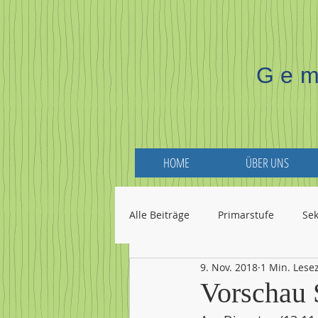
Gem
HOME
ÜBER UNS
Alle Beiträge
Primarstufe
Se
9. Nov. 2018
1 Min. Lesez
Vorschau 